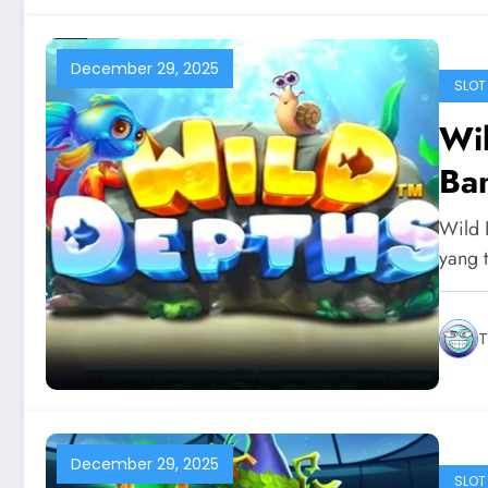
December 29, 2025
SLOT
Wil
Ban
Wild D
yang 
December 29, 2025
SLOT