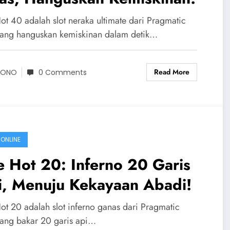
ot 40 adalah slot neraka ultimate dari Pragmatic
yang hanguskan kemiskinan dalam detik…
Read More
TONO
0 Comments
 ONLINE
e Hot 20: Inferno 20 Garis
i, Menuju Kekayaan Abadi!
Hot 20 adalah slot inferno ganas dari Pragmatic
yang bakar 20 garis api…