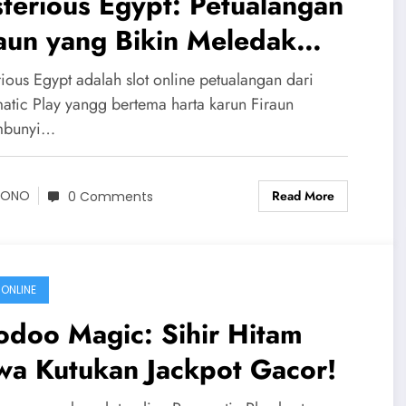
terious Egypt: Petualangan
aun yang Bikin Meledak
ya!
ious Egypt adalah slot online petualangan dari
atic Play yangg bertema harta karun Firaun
mbunyi…
Read More
TONO
0 Comments
 ONLINE
odoo Magic: Sihir Hitam
wa Kutukan Jackpot Gacor!