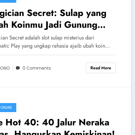
ician Secret: Sulap yang
ah Koinmu Jadi Gunung
as!
an Secret adalah slot sulap misterius dari
atic Play yang ungkap rahasia ajaib ubah koin…
Read More
TONO
0 Comments
 ONLINE
e Hot 40: 40 Jalur Neraka
as, Hanguskan Kemiskinan!