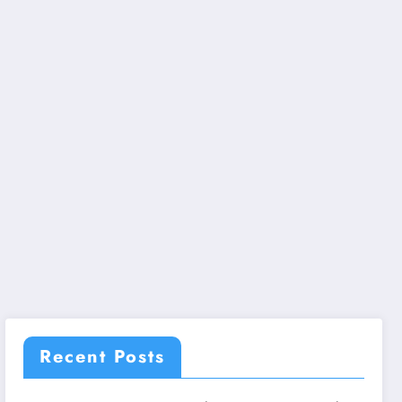
Recent Posts