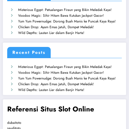
Misterious Egypt: Petualangan Firaun yang Bikin Meledak Kaya!
Voodoo Magic: Sihir Hitam Bawa Kutukan Jackpot Gacor!
Yum Yum Powernudge: Dorong Buah Manis ke Puncak Kaya Raya!
Chicken Drop: Ayam Emas Jatuh, Dompet Meledak!
Wild Depths: Lautan Liar dalam Banjir Harta!
Recent Posts
Misterious Egypt: Petualangan Firaun yang Bikin Meledak Kaya!
Voodoo Magic: Sihir Hitam Bawa Kutukan Jackpot Gacor!
Yum Yum Powernudge: Dorong Buah Manis ke Puncak Kaya Raya!
Chicken Drop: Ayam Emas Jatuh, Dompet Meledak!
Wild Depths: Lautan Liar dalam Banjir Harta!
Referensi Situs Slot Online
dubaitoto
sauditoto