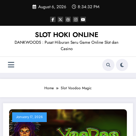
Skip
August 6, 2026
8:34:32 PM
to
content
SLOT HOKI ONLINE
DANKWOODS : Pusat Hiburan Seru Game Online Slot dan
Casino
Home
Slot Voodoo Magic
January 17, 2026