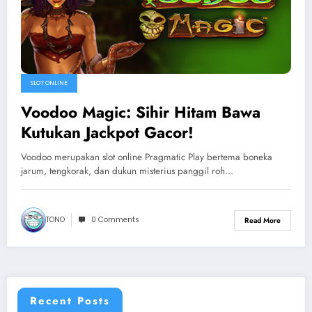
SLOT ONLINE
Voodoo Magic: Sihir Hitam Bawa
Kutukan Jackpot Gacor!
Voodoo merupakan slot online Pragmatic Play bertema boneka
jarum, tengkorak, dan dukun misterius panggil roh…
TONO
0 Comments
Read More
Recent Posts