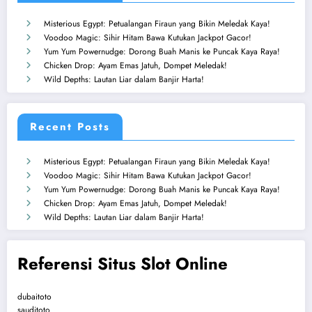
Misterious Egypt: Petualangan Firaun yang Bikin Meledak Kaya!
Voodoo Magic: Sihir Hitam Bawa Kutukan Jackpot Gacor!
Yum Yum Powernudge: Dorong Buah Manis ke Puncak Kaya Raya!
Chicken Drop: Ayam Emas Jatuh, Dompet Meledak!
Wild Depths: Lautan Liar dalam Banjir Harta!
Recent Posts
Misterious Egypt: Petualangan Firaun yang Bikin Meledak Kaya!
Voodoo Magic: Sihir Hitam Bawa Kutukan Jackpot Gacor!
Yum Yum Powernudge: Dorong Buah Manis ke Puncak Kaya Raya!
Chicken Drop: Ayam Emas Jatuh, Dompet Meledak!
Wild Depths: Lautan Liar dalam Banjir Harta!
Referensi Situs Slot Online
dubaitoto
sauditoto