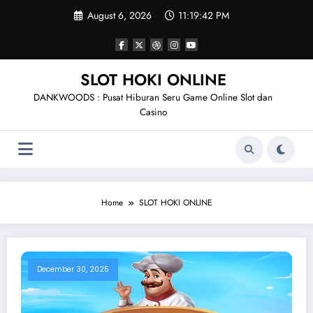
Skip
August 6, 2026
11:19:43 PM
to
content
SLOT HOKI ONLINE
DANKWOODS : Pusat Hiburan Seru Game Online Slot dan
Casino
Home
SLOT HOKI ONLINE
December 30, 2025