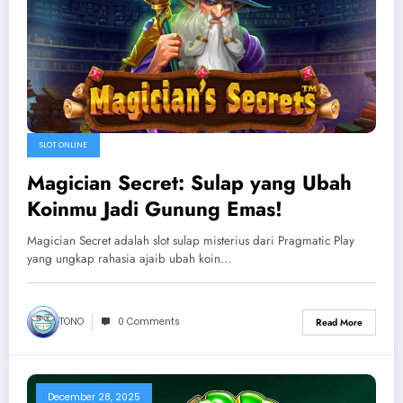
SLOT ONLINE
Magician Secret: Sulap yang Ubah
Koinmu Jadi Gunung Emas!
Magician Secret adalah slot sulap misterius dari Pragmatic Play
yang ungkap rahasia ajaib ubah koin…
TONO
0 Comments
Read More
December 28, 2025