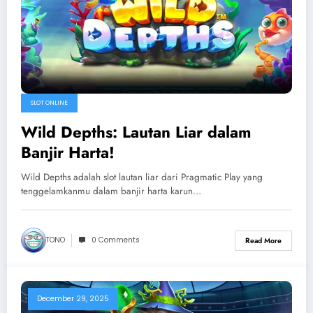
SLOT ONLINE
Wild Depths: Lautan Liar dalam
Banjir Harta!
Wild Depths adalah slot lautan liar dari Pragmatic Play yang
tenggelamkanmu dalam banjir harta karun…
TONO
0 Comments
Read More
December 29, 2025