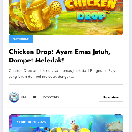
SLOT ONLINE
Chicken Drop: Ayam Emas Jatuh,
Dompet Meledak!
Chicken Drop adalah slot ayam emas jatuh dari Pragmatic Play
yang bikin dompet meledak dengan…
TONO
0 Comments
Read More
December 29, 2025