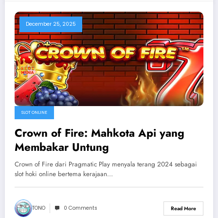
December 25, 2025
SLOT ONLINE
Crown of Fire: Mahkota Api yang
Membakar Untung
Crown of Fire dari Pragmatic Play menyala terang 2024 sebagai
slot hoki online bertema kerajaan…
TONO
0 Comments
Read More