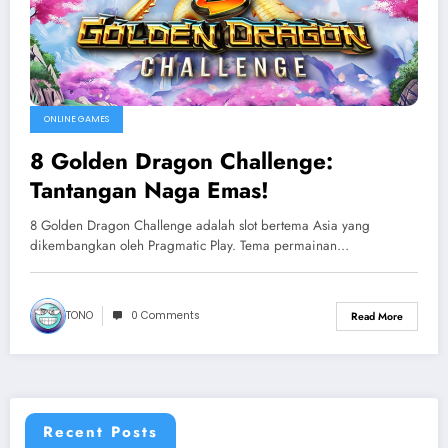
ONLINE GAMES
8 Golden Dragon Challenge:
Tantangan Naga Emas!
8 Golden Dragon Challenge adalah slot bertema Asia yang
dikembangkan oleh Pragmatic Play. Tema permainan…
TONO
0 Comments
Read More
Recent Posts