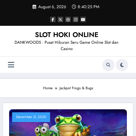
Skip
August 6, 2026
8:40:25 PM
to
content
SLOT HOKI ONLINE
DANKWOODS : Pusat Hiburan Seru Game Online Slot dan
Casino
Home
Jackpot Frogs & Bugs
December 21, 2025