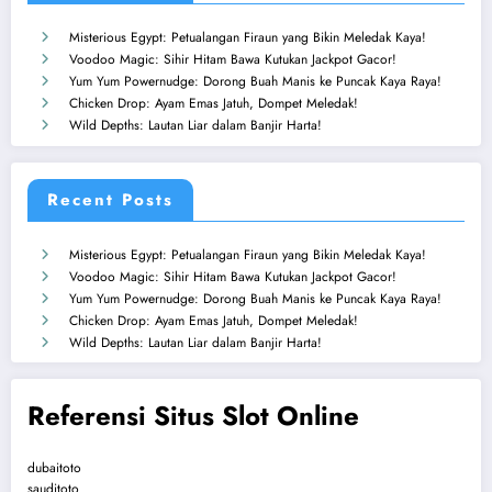
Misterious Egypt: Petualangan Firaun yang Bikin Meledak Kaya!
Voodoo Magic: Sihir Hitam Bawa Kutukan Jackpot Gacor!
Yum Yum Powernudge: Dorong Buah Manis ke Puncak Kaya Raya!
Chicken Drop: Ayam Emas Jatuh, Dompet Meledak!
Wild Depths: Lautan Liar dalam Banjir Harta!
Recent Posts
Misterious Egypt: Petualangan Firaun yang Bikin Meledak Kaya!
Voodoo Magic: Sihir Hitam Bawa Kutukan Jackpot Gacor!
Yum Yum Powernudge: Dorong Buah Manis ke Puncak Kaya Raya!
Chicken Drop: Ayam Emas Jatuh, Dompet Meledak!
Wild Depths: Lautan Liar dalam Banjir Harta!
Referensi Situs Slot Online
dubaitoto
sauditoto