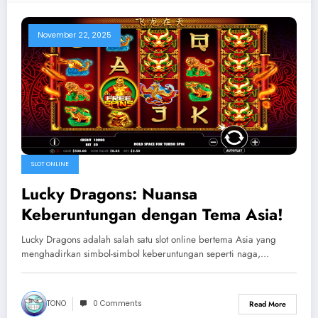
November 22, 2025
SLOT ONLINE
Lucky Dragons: Nuansa
Keberuntungan dengan Tema Asia!
Lucky Dragons adalah salah satu slot online bertema Asia yang
menghadirkan simbol-simbol keberuntungan seperti naga,…
TONO
0 Comments
Read More