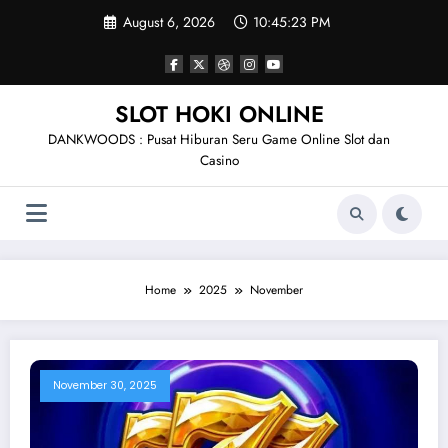
Skip
August 6, 2026
10:45:24 PM
to
content
SLOT HOKI ONLINE
DANKWOODS : Pusat Hiburan Seru Game Online Slot dan
Casino
Home
2025
November
November 30, 2025