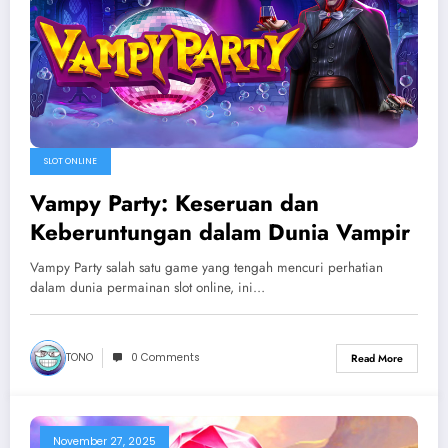
SLOT ONLINE
Vampy Party: Keseruan dan
Keberuntungan dalam Dunia Vampir
Vampy Party salah satu game yang tengah mencuri perhatian
dalam dunia permainan slot online, ini…
TONO
0 Comments
Read More
November 27, 2025